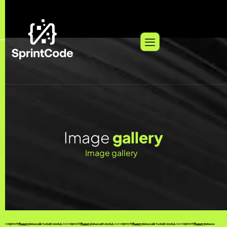
I
m
a
g
e
g
a
l
l
e
r
y
Image gallery