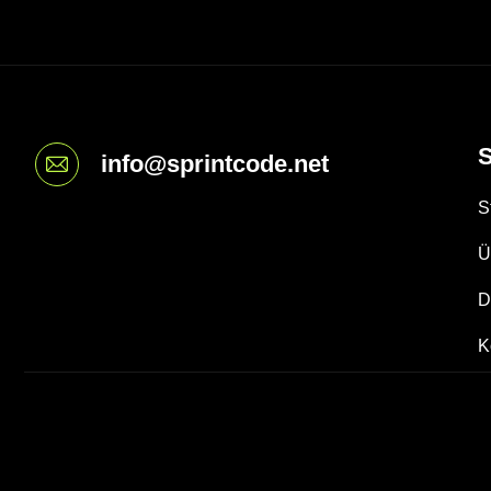
S
info@sprintcode.net
S
Ü
D
K