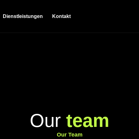
Dienstleistungen
Kontakt
O
u
r
t
e
a
m
Our Team