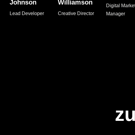
Johnson
Williamson
Digital Marke
Lead Developer
Creative Director
Manager
z